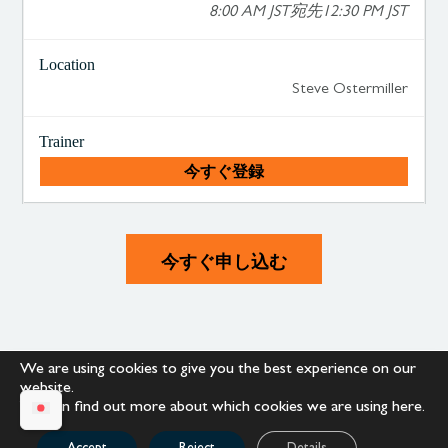
8:00 AM JST宛先12:30 PM JST
Steve Ostermiller
今すぐ登録
今すぐ申し込む
We are using cookies to give you the best experience on our
website.
+1.866.652.9866
+1.866.682.2715
You can find out more about which cookies we are using
here
.