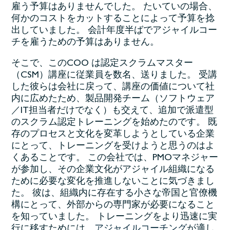
雇う予算はありませんでした。 たいていの場合、
何かのコストをカットすることによって予算を捻
出していました。 会計年度半ばでアジャイルコー
チを雇うための予算はありません。
そこで、このCOO は認定スクラムマスター
（CSM）講座に従業員を数名、送りました。 受講
した彼らは会社に戻って、講座の価値について社
内に広めたため、製品開発チーム（ソフトウェア
／IT担当者だけでなく）も交えて、追加で派遣型
のスクラム認定トレーニングを始めたのです。 既
存のプロセスと文化を変革しようとしている企業
にとって、トレーニングを受けようと思うのはよ
くあることです。 この会社では、PMOマネジャー
が参加し、その企業文化がアジャイル組織になる
ために必要な変化を推進しないことに気づきまし
た。 彼は、組織内に存在する小さな帝国と官僚機
構にとって、外部からの専門家が必要になること
を知っていました。 トレーニングをより迅速に実
行に移すためには、
アジャイルコーチング
が適し