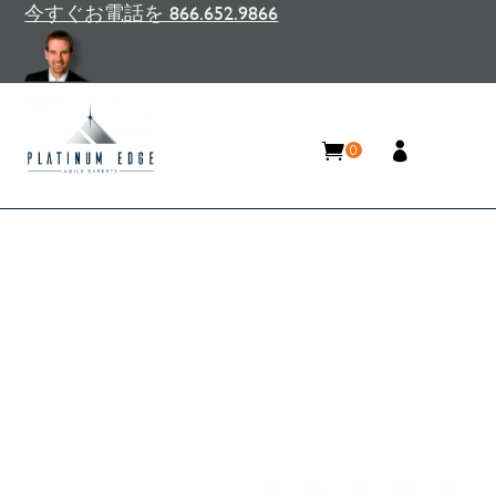
今すぐお電話を 866.652.9866
0
Ask Mr. Agile®：スクラムチー
ムに欠陥は存在しますか？
Home
/
リソース
/
ブログ
/
Ask Mr. Agile®：スクラ
ムチームに欠陥は存在しますか？