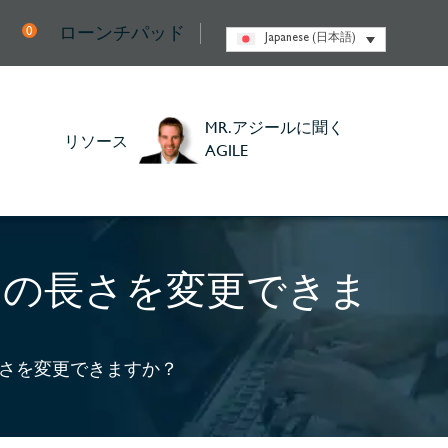
ローンチパッド
0
Japanese (日本語)
MR.アジールに聞く
リソース
AGILE
リントの長さを変更できま
トの長さを変更できますか？