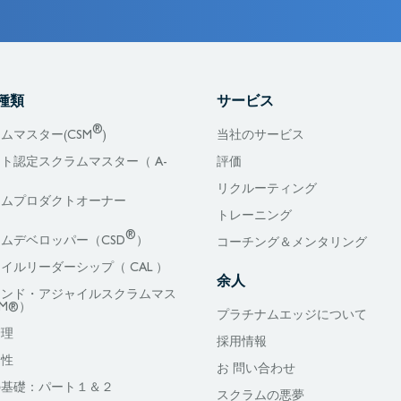
種類
サービス
®
ムマスター(CSM
)
当社のサービス
ト認定スクラムマスター（ A-
評価
リクルーティング
ラムプロダクトオーナー
）
トレーニング
®
ムデベロッパー（CSD
）
コーチング＆メンタリング
イルリーダーシップ（ CAL ）
余人
リンド・アジャイルスクラムマス
M®）
プラチナムエッジについて
管理
採用情報
全性
お 問い合わせ
oudの基礎：パート１＆２
スクラムの悪夢