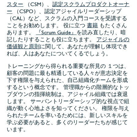
スター
（CSM）、
認定スクラムプロダクトオーナ
ー
（CSPO）、認定アジャイルリーダーシップ
（CAL）など、スクラムの入門コースを受講する
ことをお勧めします。 役に立つ
書籍
もたくさん
あります。
『Scrum Guide』
を読み直したり、暗
記したりすることも役に立ちます。
アジャイルの
価値観と原則
に関して、あなたが理解し体現でき
れば、人はあなたについてくるでしょう。
トレーニングから得られる重要な所見の １つは、
顧客の問題に最も精通している人々が意志決定を
下す権限を与えられた、自己組織化チームを形成
するという概念です。 管理職からの階層的なトッ
プダウンの指揮統制は、アジャイル組織では衰退
します。 サーバントリーダーシップ的な視点で組
織が動く心地よさを知ってください。 権限を与え
られたチームを率いるためには、新しいスキルを
学ぶ必要があると、多くのリーダーたちが感じて
います。