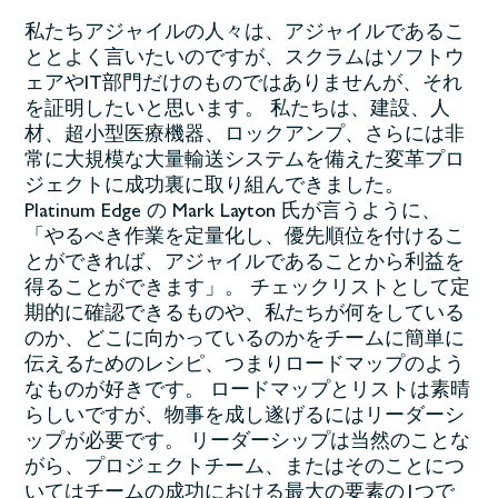
私たちアジャイルの人々は、アジャイルであるこ
ととよく言いたいのですが、スクラムはソフトウ
ェアやIT部門だけのものではありませんが、それ
を証明したいと思います。 私たちは、建設、人
材、超小型医療機器、ロックアンプ、さらには非
常に大規模な大量輸送システムを備えた変革プロ
ジェクトに成功裏に取り組んできました。
Platinum Edge の Mark Layton 氏が言うように、
「やるべき作業を定量化し、優先順位を付けるこ
とができれば、アジャイルであることから利益を
得ることができます」。 チェックリストとして定
期的に確認できるものや、私たちが何をしている
のか、どこに向かっているのかをチームに簡単に
伝えるためのレシピ、つまりロードマップのよう
なものが好きです。 ロードマップとリストは素晴
らしいですが、物事を成し遂げるにはリーダーシ
ップが必要です。 リーダーシップは当然のことな
がら、プロジェクトチーム、またはそのことにつ
いてはチームの成功における最大の要素の1つで