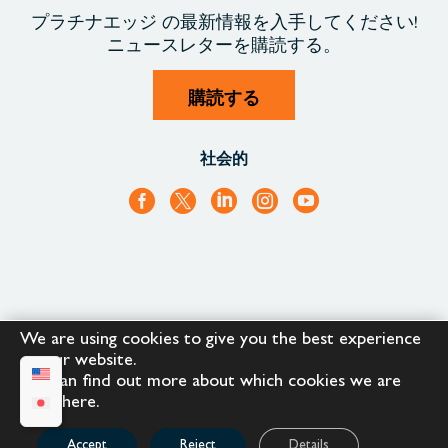
プラチナエッジ
の最新情報を入手
してください!
ニュースレターを購読する。
購読する
社会的
We are using cookies to give you the best experience
+1.866.652.9866
+1.866.682.2715
on our website.
You can find out more about which cookies we are
using
here
.
Copyright © 2023 |
Platinum Edge
Accept
Reject
Details