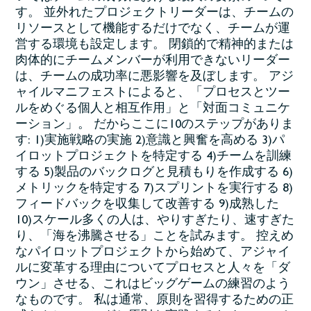
す。 並外れたプロジェクトリーダーは、チームの
リソースとして機能するだけでなく、チームが運
営する環境も設定します。 閉鎖的で精神的または
肉体的にチームメンバーが利用できないリーダー
は、チームの成功率に悪影響を及ぼします。 アジ
ャイルマニフェストによると、「プロセスとツー
ルをめぐる個人と相互作用」と「対面コミュニケ
ーション」。 だからここに10のステップがありま
す: 1)実施戦略の実施 2)意識と興奮を高める 3)パ
イロットプロジェクトを特定する 4)チームを訓練
する 5)製品のバックログと見積もりを作成する 6)
メトリックを特定する 7)スプリントを実行する 8)
フィードバックを収集して改善する 9)成熟した
10)スケール多くの人は、やりすぎたり、速すぎた
り、「海を沸騰させる」ことを試みます。 控えめ
なパイロットプロジェクトから始めて、アジャイ
ルに変革する理由についてプロセスと人々を「ダ
ウン」させる、これはビッグゲームの練習のよう
なものです。 私は通常、原則を習得するための正