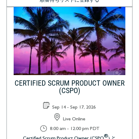
順番待ちリストに登録する
CERTIFIED SCRUM PRODUCT OWNER
(CSPO)
Sep 14 - Sep 17, 2026
Live Online
}
8:00 am - 12:00 pm PDT
®
Certified Scrum Product Owner (CSPO
) と