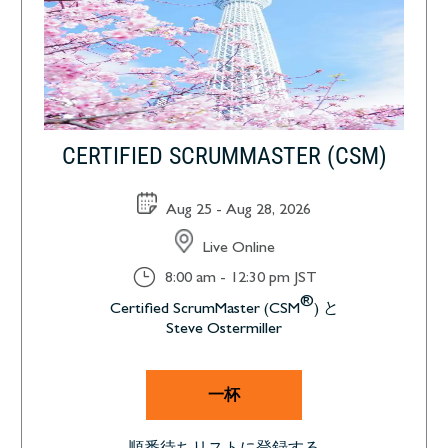
CERTIFIED SCRUMMASTER (CSM)
Aug 25 - Aug 28, 2026
Live Online
}
8:00 am - 12:30 pm JST
®
Certified ScrumMaster (CSM
) と
Steve Ostermiller
一杯