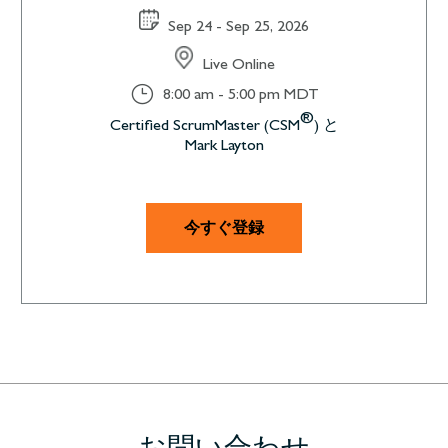
Sep 24 - Sep 25, 2026
Live Online
}
8:00 am - 5:00 pm MDT
®
Certified ScrumMaster (CSM
) と
Mark Layton
今すぐ登録
お問い合わせ