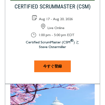
CERTIFIED SCRUMMASTER (CSM)
Aug 17 - Aug 20, 2026
Live Online
}
1:00 pm - 5:00 pm EDT
®
Certified ScrumMaster (CSM
) と
Steve Ostermiller
今すぐ登録