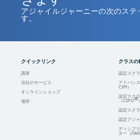
アジャイルジャーニーの次のステ
す。
クイックリンク
クラスの
講座
認定スクラ
当社のサービス
アドバンス
CSM）
オンラインショップ
認定スク
®
（CSPO
場所
認定スクラ
認定アジャ
ディシプ
ター（DAS