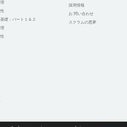
管理
採用情報
全性
お 問い合わせ
oudの基礎：パート１＆２
スクラムの悪夢
管理
全性
洋
部
パ