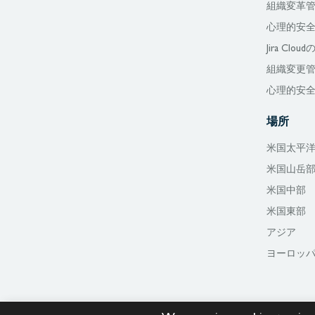
組織変革
心理的安
Jira Cl
組織変更
心理的安
場所
米国太平
米国山岳
米国中部
米国東部
アジア
ヨーロッ