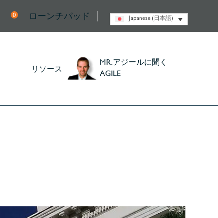
ローンチパッド
0
Japanese (日本語)
MR.アジールに聞く
リソース
AGILE
メントデー2019
ントデー2019