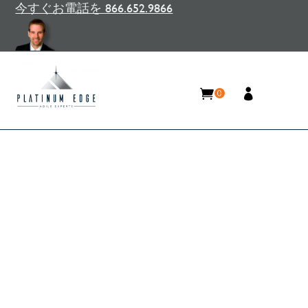
今すぐお電話を 866.652.9866
0
CSM® と規律あるアジャイル
®基礎コース: どちらがより
実用的な価値を提供します
か?
Home
/
リソース
/
ブログ
/
CSM® と規律あるアジ
ャイル®基礎コース: どちらがより実用的な価値を
提供しますか?