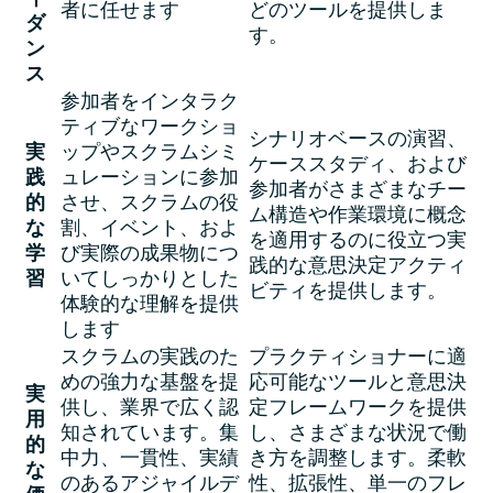
イ
者に任せます
どのツールを提供しま
ダ
す。
ン
ス
参加者をインタラク
ティブなワークショ
シナリオベースの演習、
実
ップやスクラムシミ
ケーススタディ、および
践
ュレーションに参加
参加者がさまざまなチー
的
させ、スクラムの役
ム構造や作業環境に概念
な
割、イベント、およ
を適用するのに役立つ実
学
び実際の成果物につ
践的な意思決定アクティ
習
いてしっかりとした
ビティを提供します。
体験的な理解を提供
します
スクラムの実践のた
プラクティショナーに適
めの強力な基盤を提
応可能なツールと意思決
実
供し、業界で広く認
定フレームワークを提供
用
知されています。集
し、さまざまな状況で働
的
中力、一貫性、実績
き方を調整します。柔軟
な
のあるアジャイルデ
性、拡張性、単一のフレ