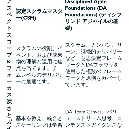
ア
Disciplined Agile
ス
Foundations (DA
認定スクラムマスタ
ペ
Foundations) (ディシプ
ー(CSM)
ク
リンド アジャイルの基
ト
礎)
ス
コ
スクラム、カンバン、リ
ー
スクラムの役割、イ
ーン、継続的デリバリー
プ
ベント、および成果
など、意思決定フレーム
&
物の理解と適用に焦
ワークとDAブラウザを
フ
点を当てます。チー
使用した複数のフレーム
ォ
ムレベルのデリバリ
ワークと原則をカバーし
ー
ーに最適です。
ています。
カ
ス
深
さ
DA Team Canvas、バリ
と
基本を教え、統合と
ューストリーム思考、コ
ガ
スケーリングは学習
ンテクストガイダンスな