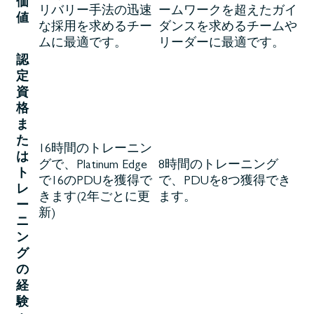
価
リバリー手法の迅速
ームワークを超えたガイ
値
な採用を求めるチー
ダンスを求めるチームや
ムに最適です。
リーダーに最適です。
認
定
資
格
ま
た
16時間のトレーニン
は
グで、Platinum Edge
8時間のトレーニング
ト
で16のPDUを獲得で
で、PDUを8つ獲得でき
レ
きます(2年ごとに更
ます。
ー
新)
ニ
ン
グ
の
経
験