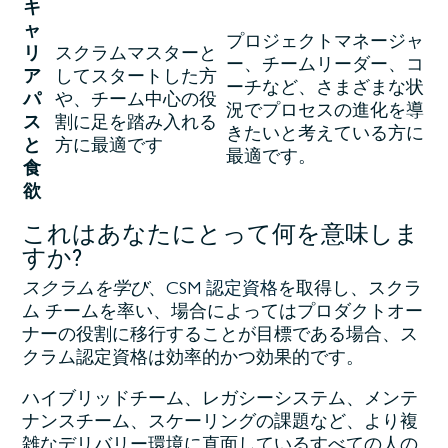
キ
ャ
プロジェクトマネージャ
リ
スクラムマスターと
ー、チームリーダー、コ
ア
してスタートした方
ーチなど、さまざまな状
パ
や、チーム中心の役
況でプロセスの進化を導
ス
割に足を踏み入れる
きたいと考えている方に
と
方に最適です
最適です。
食
欲
これはあなたにとって何を意味しま
すか?
スクラムを学び
、
CSM 認定資格
を取得し
、スクラ
ム チームを率い、場合によってはプロダクトオー
ナーの役割に移行することが目標である場合、ス
クラム認定資格は効率的かつ効果的です。
ハイブリッドチーム、レガシーシステム、メンテ
ナンスチーム、スケーリングの課題など、より複
雑なデリバリー環境に直面しているすべての人の