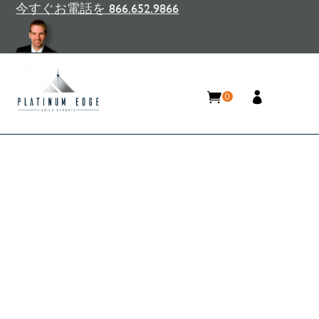
今すぐお電話を 866.652.9866
0
Grindrテックトーク：メトリ
クスを使用して高性能SCRUM
チームを推進する
Home
/
リソース
/
ブログ
/
Grindrテックトーク：
メトリクスを使用して高性能SCRUMチームを推進
する