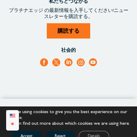
私たちとつながる
プラチナエッジ
の最新情報を入手
してください!
ニュー
スレターを購読する。
購読する
社会的
+1.866.652.9866
+1.866.682.2715
We are using cookies to give you the best experience on our
website.
You can find out more about which cookies we are using
here
.
Copyright © 2023 |
Platinum Edge
Accept
Reject
Details