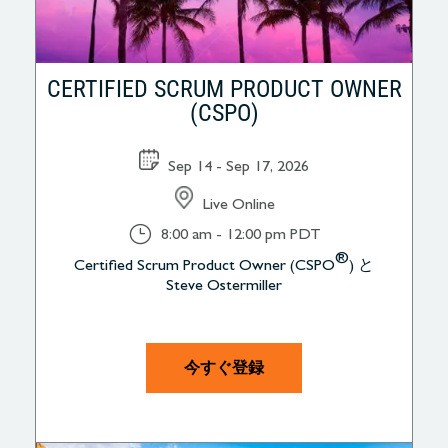
CERTIFIED SCRUM PRODUCT OWNER
(CSPO)
Sep 14 - Sep 17, 2026
Live Online
}
8:00 am - 12:00 pm PDT
®
Certified Scrum Product Owner (CSPO
) と
Steve Ostermiller
今すぐ登録