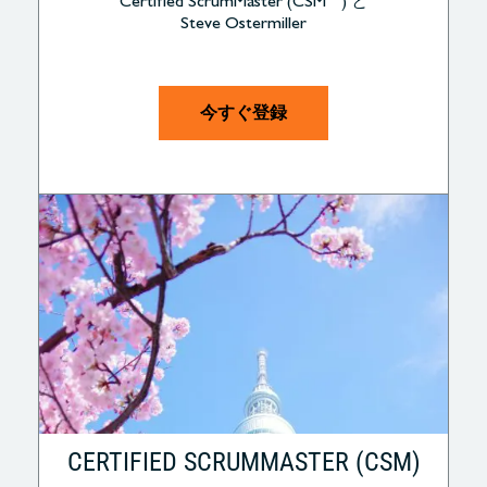
Certified ScrumMaster (CSM
) と
Steve Ostermiller
今すぐ登録
CERTIFIED SCRUMMASTER (CSM)