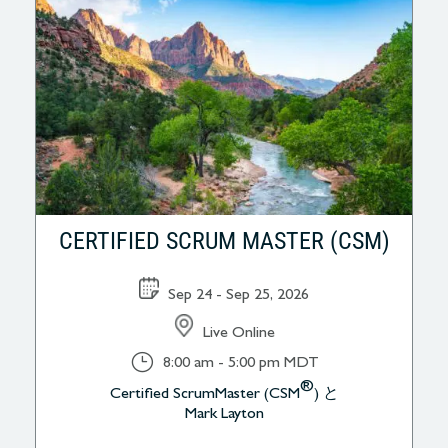
CERTIFIED SCRUM MASTER (CSM)
Sep 24 - Sep 25, 2026
Live Online
}
8:00 am - 5:00 pm MDT
®
Certified ScrumMaster (CSM
) と
Mark Layton