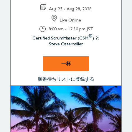
Aug 25 - Aug 28, 2026
Live Online
}
8:00 am - 12:30 pm JST
®
Certified ScrumMaster (CSM
) と
Steve Ostermiller
一杯
順番待ちリストに登録する