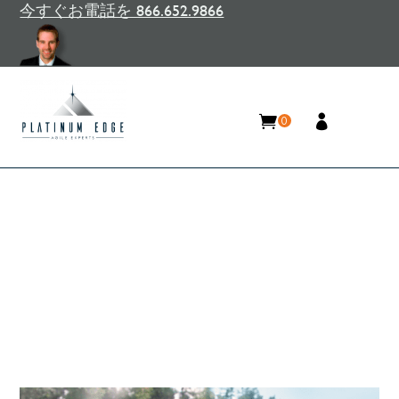
今すぐお電話を 866.652.9866
0
アジャイル移行はひとつの旅
です
Home
/
リソース
/
ブログ
/
アジャイル移行はひと
つの旅です