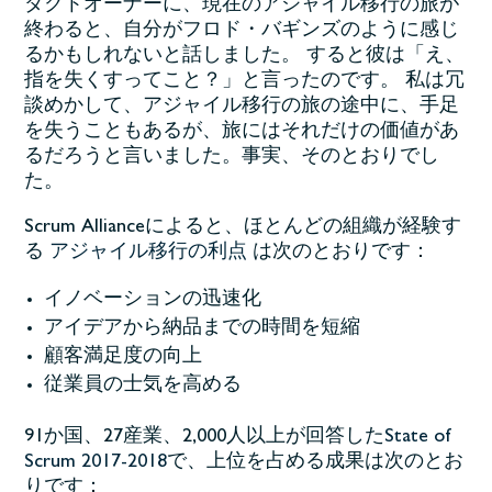
ダクトオーナーに、現在のアジャイル移行の旅が
終わると、自分がフロド・バギンズのように感じ
るかもしれないと話しました。 すると彼は「え、
指を失くすってこと？」と言ったのです。 私は冗
談めかして、アジャイル移行の旅の途中に、手足
を失うこともあるが、旅にはそれだけの価値があ
るだろうと言いました。事実、そのとおりでし
た。
Scrum Allianceによると、ほとんどの組織が経験す
る
アジャイル移行の利点
は次のとおりです：
イノベーションの迅速化
アイデアから納品までの時間を短縮
顧客満足度の向上
従業員の士気を高める
91か国、27産業、2,000人以上が回答した
State of
Scrum 2017-2018
で、上位を占める成果は次のとお
りです：