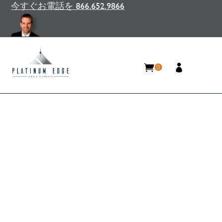
今すぐお電話を 866.652.9866
0
スプリントの振り返りの力:
チームライフサイクル全体に
わたる継続的な改善
Home
/
リソース
/
ブログ
/
スプリントの振り返り
の力: チームライフサイクル全体にわたる継続的
な改善