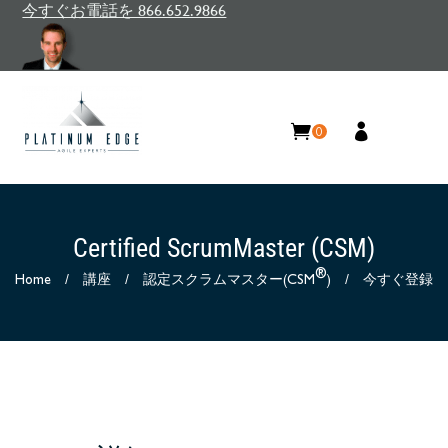
今すぐお電話を 866.652.9866
0
Certified ScrumMaster (CSM)
®
Home
/
講座
/
認定スクラムマスター(CSM
)
/
今すぐ登録