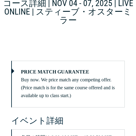
コース詳細 | NOV 04 - 07, 2025 | LIVE
ONLINE | スティーブ・オスターミ
ラー
PRICE MATCH GUARANTEE
Buy now. We price match any competing offer.
(Price match is for the same course offered and is
available up to class start.)
イベント詳細