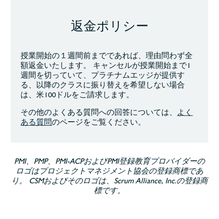
返金ポリシー
授業開始の１週間前までであれば、理由問わず全
額返金いたします。 キャンセルが授業開始まで1
週間を切っていて、プラチナムエッジが提供す
る、以降のクラスに振り替えを希望しない場合
は、米100ドルをご請求します。
その他のよくある
質問
への回答については、
よく
ある質問
のページ
をご覧ください
。
PMI、PMP、PMI-ACPおよびPMI登録教育プロバイダーの
ロゴはプロジェクトマネジメント協会の登録商標であ
り。 CSMおよびそのロゴは、Scrum Alliance, Inc.の登録商
標です。